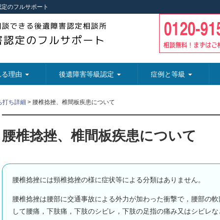
認定のフルサポート
れる理由
後遺障害等級認定
症例と等級
ち打ち詳細
>
腰椎捻挫、椎間板疾患について
腰椎捻挫、椎間板疾患について
腰椎捻挫には頸椎捻挫の様に症状等による分類はありません。
腰椎捻挫は腰部に交通事故による外力が加わった衝撃で，腰部の軟
して腰痛，下肢痛，下肢のシビレ，下肢の足指の痛み又はシビレな