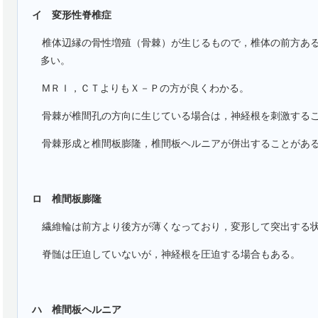
イ 変形性脊椎症
椎体辺縁の骨性増殖（骨棘）が生じるもので，椎体の前方あ
多い。
MＲＩ，ＣＴよりもＸ－Ｐの方が良くわかる。
骨棘が椎間孔の方向に生じている場合は，神経根を刺激する
骨棘形成と椎間板膨隆，椎間板ヘルニアが併出することがあ
ロ 椎間板膨隆
繊維輪は前方より後方が薄くなっており，変形して突出する
脊髄は圧迫していないが，神経根を圧迫する場合もある。
ハ 椎間板ヘルニア