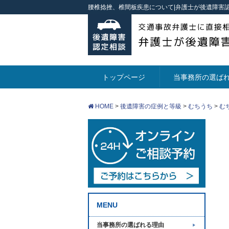
腰椎捻挫、椎間板疾患について|弁護士が後遺障害
トップページ
当事務所の選ば
HOME
>
後遺障害の症例と等級
>
むちうち
>
む
MENU
当事務所の選ばれる理由