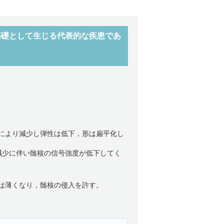
基礎として生じる代表的な疾患であ
により減少し弾性は低下，形は扁平化し
少に伴い髄核の信号強度が低下してく
は薄くなり，髄核の侵入を許す。