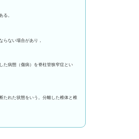
ある。
ならない場合があり，
した病態（傷病）を脊柱管狭窄症とい
断たれた状態をいう。分離した椎体と椎