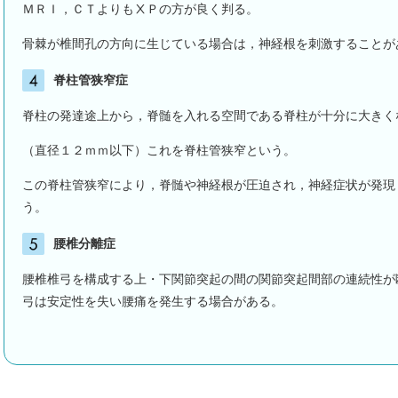
ＭＲＩ，ＣＴよりもⅩＰの方が良く判る。
骨棘が椎間孔の方向に生じている場合は，神経根を刺激することが
脊柱管狭窄症
脊柱の発達途上から，脊髄を入れる空間である脊柱が十分に大きく
（直径１２ｍｍ以下）これを脊柱管狭窄という。
この脊柱管狭窄により，脊髄や神経根が圧迫され，神経症状が発現
う。
腰椎分離症
腰椎椎弓を構成する上・下関節突起の間の関節突起間部の連続性が
弓は安定性を失い腰痛を発生する場合がある。