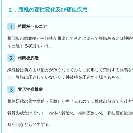
１．腰椎の変性変化及び類似疾患
椎間板ヘルニア
椎間板の線維輪から髄核が脱出してそれによって脊髄あるいは神経
を圧迫する状態をいう。
椎間板膨隆
線維輪は前方より後方が薄くなっており，変形して突出する状態を
う。脊髄は圧迫していないが，神経根を圧迫する場合もある。
変形性脊椎症
椎体辺縁の骨性増殖（骨棘）が生じるもので，椎体の前方でも後方
骨棘形成だけでなく，椎体の骨硬化，椎間腔狭小化，脊柱管前後径
狭小化なども発生する。