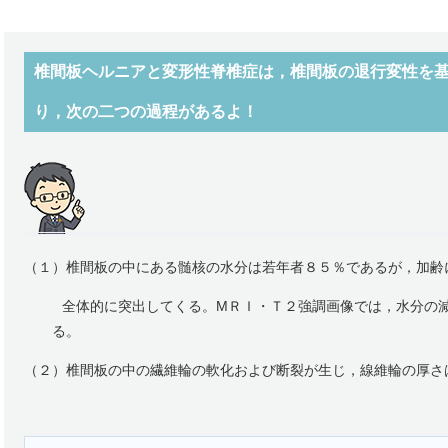
椎間板ヘルニアと変形性脊椎症は，椎間板の退行変性を
り，次の二つの過程があるよ！
（１）椎間板の中にある髄核の水分は若年者８５％であるが，加齢
全体的に突出してくる。МＲＩ・Ｔ２強調画像では，水分の減
る。
（２）椎間板の中の繊維輪の軟化および断裂が生じ，線維輪の厚さ